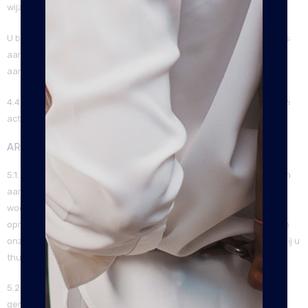
wijzigen tijdens uw aankoop.
U betaalt het bedrag dat zichtbaar is bij het product en wat tevens
aan u bevestigd wordt, indien u elektronisch akkoord gaat met de
aankoop. Daarin wordt de aankoopprijs opnieuw vermeld.
4.4. Wanneer u een product koopt tijdens een periode waarin geen
actie geldt, komt u achteraf ook niet in aanmerking voor korting.
ARTIKEL 5 – KLACHTEN EN GARANTIE
5.1. Klachten over de levering dienen in eerste instantie telefonisch
aan ons gemeld te worden. Onze medewerkers staan u graag te
woord. Wij zullen dan met de desbetreffende bezorger contact
opnemen betreffende de levering van het product. Uiteraard doen
onze bezorgers hun uiterste best om het product onbeschadigd bij u
thuis af te leveren.
5.2. Klachten over het product zelf, dienen schriftelijk aan ons
gemeld te worden. Deze kunnen niet door ons persoonlijk