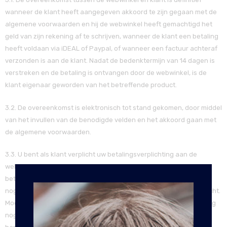
wanneer de klant heeft aangegeven akkoord te zijn gegaan met de
algemene voorwaarden en hij de webwinkel heeft gemachtigd het
geld van zijn rekening af te schrijven, wanneer de klant een betaling
heeft voldaan via iDEAL of Paypal, of wanneer een factuur achteraf
verzonden is aan de klant. Nadat de bedenktermijn van 14 dagen is
verstreken en de betaling is ontvangen door de webwinkel, is de
klant eigenaar geworden van het betreffende product.
3.2. De overeenkomst is elektronisch tot stand gekomen, door middel
van het invullen van de benodigde velden en het akkoord gaan met
de algemene voorwaarden.
3.3. U bent als klant verplicht uw betalingsverplichting aan de
webwinkel na te komen. Indien u niet binnen de gestelde termijn
betaalt, ontvangt u van ons een herinnering. Heeft u na 14 dagen
nog steeds niet betaald, dan worden er kosten in rekening gebracht.
Mocht u na verschillende aanmaningen de verschuldigde vordering
nog steeds niet voldaan hebben, dan zullen wij de incasso uit