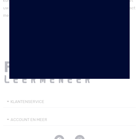
komen. Uiteraard hopen wij van harte dat u veel plezier beleefd met
uw aankoop! Indien u nog vragen heeft, dan kunt u uiteraard contact
met ons opnemen.
KLANTENSERVICE
ACCOUNT EN MEER