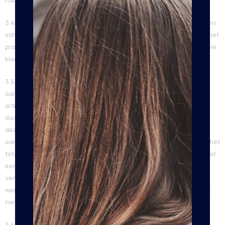
handen geven aan een incassobureau.
3.4. Nadat u tot aankoop bent over gegaan, ontvangt u van ons een
schriftelijke bevestiging per e-mail van uw aankoop. Daarin staat het
product dat u hebt gekocht, wat het u kost en waar u met eventuele
klachten en opmerkingen terecht kunt.
3.5. Wij zijn aan u verplicht het product of artikel binnen 30 dagen
aan u te leveren. Mocht door onvoorziene omstandigheden het
artikel niet binnen deze periode leverbaar zijn, dan zullen wij u
daarvan schriftelijk op de hoogte brengen. Na het verstrijken van
deze 30 dagen krijgt u van ons het eventueel al betaalde
aankoopbedrag terug. Dit kan nooit meer zijn dan 50 procent van het
totale aankoopbedrag. Heeft u echter van tevoren aangegeven dat
een vervangend artikel ook een optie is, dan zullen wij u een
vervangend product of artikel leveren, dat zoveel mogelijk aan uw
wensen voldoet. Uiteraard kunt u van tevoren aangeven dat u dat
niet wilt.
3.6. De levering van producten in het buitenland kan langer duren