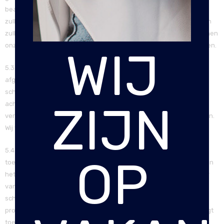
beantwoord worden. Beschrijf uw klacht zo specifiek mogelijk. Wij
zullen voor u contact opnemen met de fabrikant of groothandel en
zullen hierin voor u bemiddelen als tussenpersoon. Indien het binnen
onze mogelijkheden ligt zullen wij het probleem zelf voor u oplossen.
WIJ
5.3. Klachten worden doorgaans binnen 14 dagen door ons
afgehandeld. De afhandeling van een klacht gebeurt altijd
schriftelijk. Nadat een klacht is afgewikkeld, ontvangt u van ons
ZIJN
achteraf een enquete met betrekking tot de klachtafwikkeling. Wij
verzoeken u vriendelijk deze in te vullen en aan ons terug te sturen.
Wij willen u te allen tijde van een uitstekende service voorzien.
5.4. Op elk product dat wij aan u leveren, is een garantie van
OP
toepassing. Hoe lang deze garantie duurt, is geheel afhankelijk van
het product. Op de meeste producten is een garantie van een jaar
van toepassing. Mocht dit afwijkend zijn, dan kunt u dit lezen in de
schriftelijke bevestiging die u van ons krijgt aangeleverd bij het
product dat u heeft gekocht, en op de factuur die u per e-mail krijgt
toegestuurd. Op verbruiks- en gebruiksproducten zoals