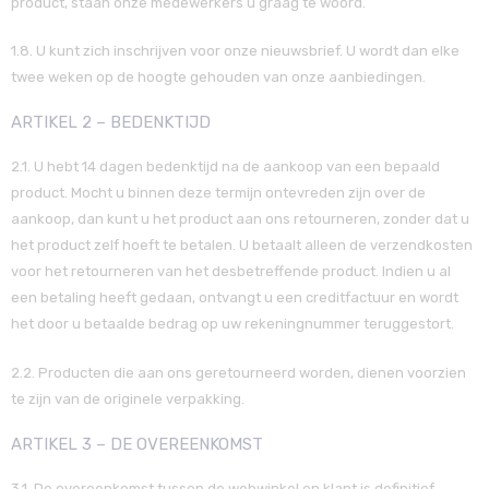
product, staan onze medewerkers u graag te woord.
1.8. U kunt zich inschrijven voor onze nieuwsbrief. U wordt dan elke
twee weken op de hoogte gehouden van onze aanbiedingen.
ARTIKEL 2 – BEDENKTIJD
2.1. U hebt 14 dagen bedenktijd na de aankoop van een bepaald
product. Mocht u binnen deze termijn ontevreden zijn over de
aankoop, dan kunt u het product aan ons retourneren, zonder dat u
het product zelf hoeft te betalen. U betaalt alleen de verzendkosten
voor het retourneren van het desbetreffende product. Indien u al
een betaling heeft gedaan, ontvangt u een creditfactuur en wordt
het door u betaalde bedrag op uw rekeningnummer teruggestort.
2.2. Producten die aan ons geretourneerd worden, dienen voorzien
te zijn van de originele verpakking.
ARTIKEL 3 – DE OVEREENKOMST
3.1. De overeenkomst tussen de webwinkel en klant is definitief