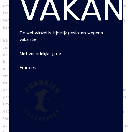
VAKANT
uitdeelcadeautjes kunnen wij slechts een beperkte garantie bieden.
Indien u bij een van onze artikelen een gebrek of defect ontdekt,
verzoeken wij u binnen 48 uur na levering hier melding van te doen
bij ons.
De webwinkel is tijdelijk gesloten wegens
vakantie!
5.5. Wanneer het product binnen de garantieperiode kapot gaat,
zullen wij het volledige aankoopbedrag aan u vergoeden. Dat geldt
Met vriendelijke groet,
echter niet wanneer er sprake is van opzet of bewuste
beschadiging. Tevens verzoeken wij u vriendelijk contact op te
Frankies
nemen met uw verzekeringsmaatschappij, indien de schade plaats
vindt na de garantietermijn. Mogelijk is deze te claimen op de
inboedelverzekering. Voor beide situaties geldt dat er zonder een
aankoopbon niet terugbetaald kan worden. Na het vervallen van de
garantietermijn, komt ook de nieuwwaarde te vervallen bij mogelijke
uitkering van een schade. Er wordt dan uitgekeerd op basis van
dagwaarde. Indien u akkoord gaat met de Algemene Voorwaarden
Webwinkel, verzoeken wij u vriendelijk het vakje aan te vinken.
Zonder het vakje aan te vinken, kan er geen overeenkomst tot stand