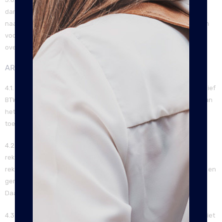
dan een levering in Nederland. De kosten die voor een verzending
naar een adres in het buitenland in rekening worden gebracht, zijn
voor u zichtbaar wanneer u tot de aankoop van het product
overgaat.
ARTIKEL 4 – DE PRIJS
4.1. De prijzen die op onze webshop staan vermeld, zijn altijd inclusief
BTW. De kosten die betaald moeten worden voor het verzenden van
het product, worden zichtbaar wanneer u het product heeft
toegevoegd aan uw winkelwagen.
4.2. Wanneer u ons machtigt om automatisch een bedrag van uw
rekeningnummer af te schrijven, bent u verplicht ons een juist
rekeningnummer door te geven. Misbruik of fraude wordt bestraft en
gemeld bij de instanties die daarvan op de hoogte moeten zijn.
Daarnaast wordt er aangifte gedaan bij de politie.
4.3. De prijs die bij het product op de website wordt vermeld, kan niet