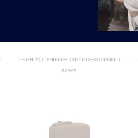
D
LEREN PORTEMONNEE TYMON CHESTERFIELD
€
29.99