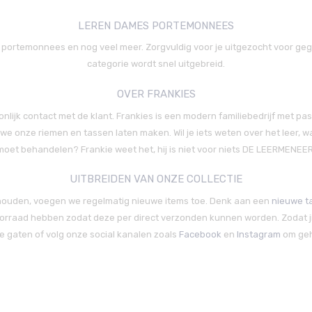
LEREN DAMES PORTEMONNEES
s portemonnees en nog veel meer. Zorgvuldig voor je uitgezocht voor geg
categorie wordt snel uitgebreid.
OVER FRANKIES
lijk contact met de klant. Frankies is een modern familiebedrijf met pass
 we onze riemen en tassen laten maken. Wil je iets weten over het leer, w
moet behandelen? Frankie weet het, hij is niet voor niets DE LEERMENEER
UITBREIDEN VAN ONZE COLLECTIE
lt houden, voegen we regelmatig nieuwe items toe. Denk aan een
nieuwe t
oorraad hebben zodat deze per direct verzonden kunnen worden. Zodat ji
de gaten of volg onze social kanalen zoals
Facebook
en
Instagram
om gehe