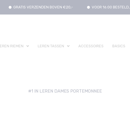
GRATIS VERZENDEN BOVEN €20,-
VOOR 16:00 BESTEL
EREN RIEMEN
LEREN TASSEN
ACCESSOIRES
BASICS
#1 IN LEREN DAMES PORTEMONNEE