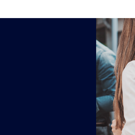
esloten wegens vakantie!
LEREN PORTEMONNEE BRUIN MARION
L
CHESTERFIELD
€
34.99