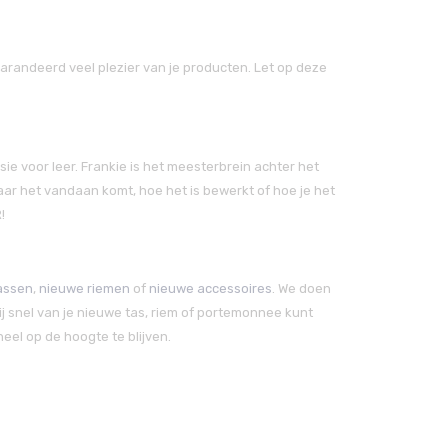
arandeerd veel plezier van je producten. Let op deze
ie voor leer. Frankie is het meesterbrein achter het
aar het vandaan komt, hoe het is bewerkt of hoe je het
!
assen
,
nieuwe riemen
of
nieuwe accessoires
. We doen
j snel van je nieuwe tas, riem of portemonnee kunt
el op de hoogte te blijven.