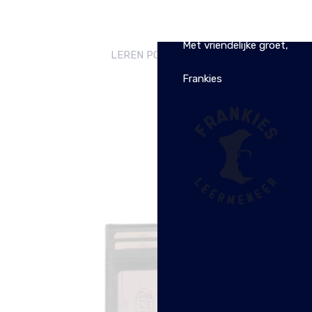
De webwinkel is tijdelijk g
Met vriendelijke groet,
LEREN PORTEMONNEE ZWART MARION
CHESTERFIELD
Frankies
€
34.99