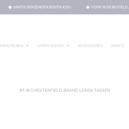
GRATIS VERZENDEN BOVEN €20,-
VOOR 16:00 BESTEL
EREN RIEMEN
LEREN TASSEN
ACCESSOIRES
BASICS
#1 IN CHESTERFIELD BRAND LEREN TASSEN