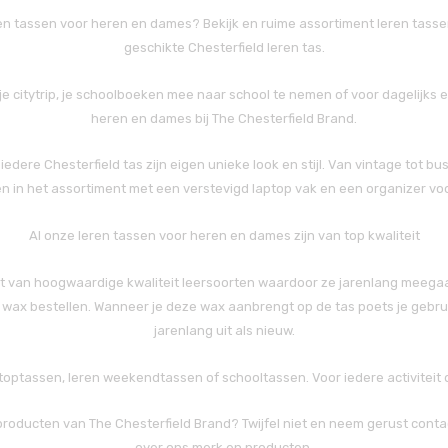
leren tassen voor heren en dames? Bekijk en ruime assortiment leren tassen
geschikte Chesterfield leren tas.
je citytrip, je schoolboeken mee naar school te nemen of voor dagelijks e
heren en dames bij The Chesterfield Brand.
edere Chesterfield tas zijn eigen unieke look en stijl. Van vintage tot b
len in het assortiment met een verstevigd laptop vak en een organizer v
Al onze leren tassen voor heren en dames zijn van top kwaliteit
 van hoogwaardige kwaliteit leersoorten waardoor ze jarenlang meegaan.
eder wax bestellen. Wanneer je deze wax aanbrengt op de tas poets je geb
jarenlang uit als nieuw.
ptoptassen, leren weekendtassen of schooltassen. Voor iedere activiteit d
roducten van The Chesterfield Brand? Twijfel niet en neem gerust contac
over ons merk en producten.