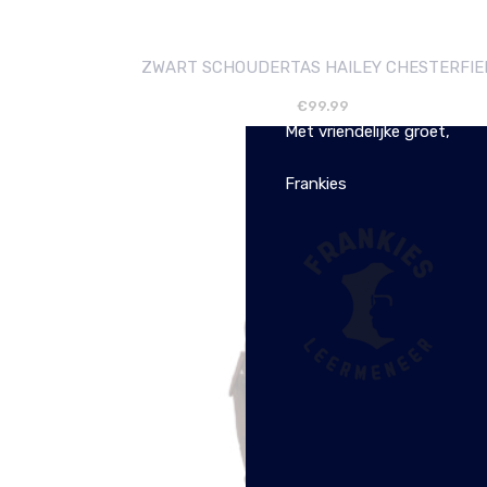
ZWART SCHOUDERTAS HAILEY CHESTERFIE
De webwinkel is tijdelijk g
€
99.99
Met vriendelijke groet,
Frankies