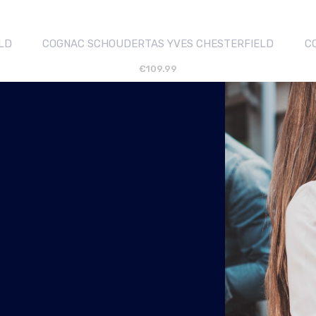
LD
COGNAC SCHOUDERTAS YVES CHESTERFIELD
C
esloten wegens vakantie!
€
109.99