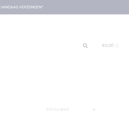
D, VANDAAG VERZONDEN*
€
0.00