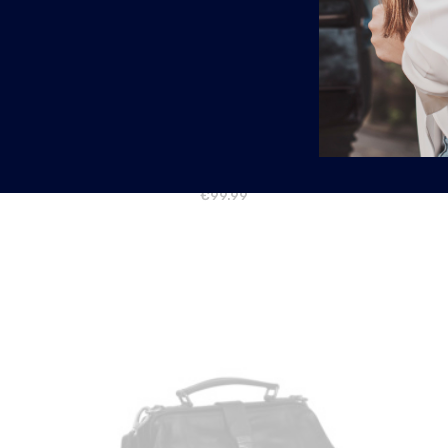
LD
COGNAC SCHOUDERTAS MIA CHESTERFIELD
B
€
99.99