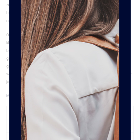
zachte afwerking zorgt ervoor dat de stoffen niet op de huid
blijven liggen, maar in de poriën van de huid trekken waardoor de
natuurlijke vintagelook ontstaat.
Omdat deze leersoort alleen met was wordt bewerkt en niet met
kleur wordt gespoten, is het een erg duurzaam product en
behoudt het zijn kwaliteit en kleur. Wax Pull Up leer wordt
gekenmerkt door een zachte en soepelere structuur. Eventuele
gebruikssporen kun je makkelijk wegwrijven door de speciale
wax behandeling die de tas heeft ondergaan. Zo blijft het product
jarenlang als nieuw.
Meer uitleg over onze leersoorten vindt je hier.
Afneembare Schouderband
Nee
Breedte
10 cm
Lengte
26 cm