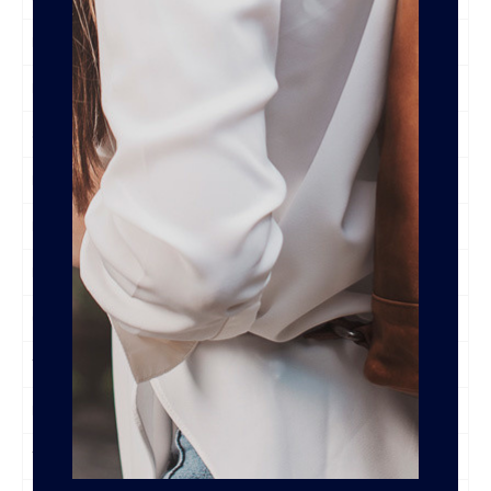
Hoogte
23 cm
Inhoud
6 liter
Sluiting Hoofdvak
Overslag Druksluiting
Ritsvakken Voorzijde
1
Ritsvakken
6
Ritsvak Achterzijde
1
Organizer
Nee
Trolleyband
Nee
Laptopvak
Nee
Tabletvak
Nee