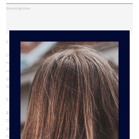
Description
Additional information
Reviews (0)
LEREN SCHOUDERTAS MILLIE VAN CHESTERFIELD
Deze schoudertas is gemaakt van wax pull up leer. Deze
hoogwaardige leersoort wordt gekenmerkt door een vintage
uitstraling met een gladde, licht glanzende afwerking. Eventuele
gebruikerssporen kun je gemakkelijk wegwrijven. Zo blijft jouw tas
jarenlang als nieuw.
LEERSOORT
Cow Wax Pull-Up:
Dit is de meest gebruikte leersoort van The
Chesterfield Brand. Na het persen wordt het leer handmatig
gekleurd met aniline kleurstoffen, welke geïmpregneerd zijn met
natuurlijke oliën en wassen in plaats van verf en pigmenten. Deze