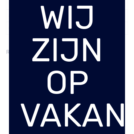
WIJ
Smartphonevak
Ja
Soort Leer
Wax Pull Up
Kleur
Bruin
ZIJN
RELATED PRODUCTS
OP
VAKANT
ZWARTE DOKTERSTAS
SCHOUDERTAS
SHAUN CHESTERFIELD
BARCELONA
CHESTERFIELD BRAND
€
129.95