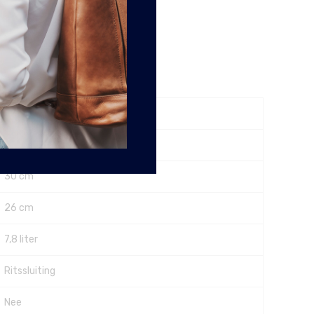
Ja
10 cm
30 cm
26 cm
7,8 liter
Ritssluiting
Nee