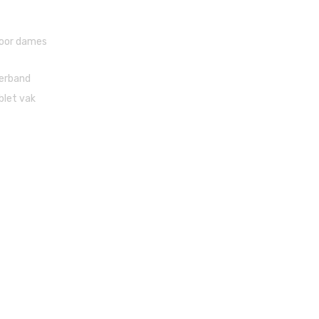
voor dames
erband
blet vak