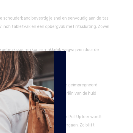
re schouderband bevestig je snel en eenvoudig aan de tas
7 inch tabletvak en een opbergvak met ritssluiting. Zowel
 gebruikssporen kun je makkelijk wegwrijven door de
leurd met aniline kleurstoffen, welke geïmpregneerd
e huid blijven liggen, maar in de poriën van de huid
t het zijn kwaliteit en kleur. Wax Pull Up leer wordt
behandeling die de tas heeft ondergaan. Zo blijft