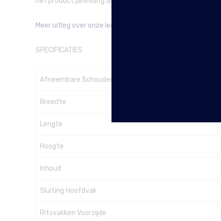
het product jarenlang als nieuw.
Meer uitleg over onze leersoorten vindt je hier.
SPECIFICATIES
Afneembare Schouderband
Breedte
Lengte
Hoogte
Inhoud
Sluiting Hoofdvak
Ritsvakken Voorzijde