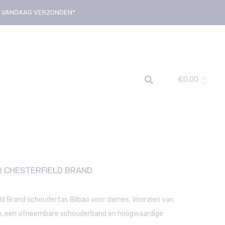
D, VANDAAG VERZONDEN*
€
0.00
 CHESTERFIELD BRAND
ld Brand schoudertas Bilbao voor dames. Voorzien van
en, een afneembare schouderband en hoogwaardige