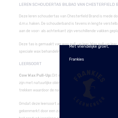
LEREN SCHOUDERTAS BILBAO VAN CHESTERFIELD 
Deze leren schoudertas van Chesterfield Brand is mede do
d.m.v. haken. De schouderband is tevens in lengte verstel
aan de voor- als achterkant zijn verschillende vakken gepla
De webwinkel is tijdelijk g
Deze tas is gemaakt van wax pull-up leer. Wax pull-up lee
Met vriendelijke groet,
speciale wax behandeling die de tas heeft ondergaan. Zo bli
Frankies
LEERSOORT
Cow Wax Pull-Up:
Dit is de meest gebruikte leersoort va
zijn met natuurlijke oliën en wassen in plaats van verf en 
trekken waardoor de natuurlijke vintagelook ontstaat.
Omdat deze leersoort alleen met was wordt bewerkt en niet
gekenmerkt door een zachte en soepelere structuur. Eventu