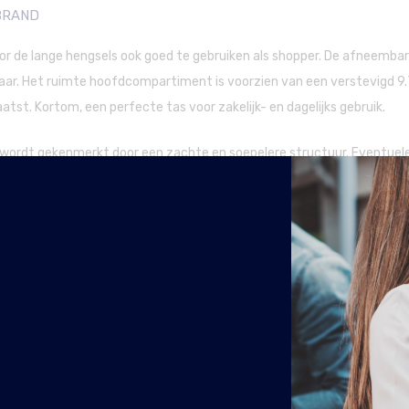
BRAND
or de lange hengsels ook goed te gebruiken als shopper. De afneemba
baar. Het ruimte hoofdcompartiment is voorzien van een verstevigd 9.
atst. Kortom, een perfecte tas voor zakelijk- en dagelijks gebruik.
esloten wegens vakantie!
r wordt gekenmerkt door een zachte en soepelere structuur. Eventuele
jft jouw tas jarenlang als nieuw.
n The Chesterfield Brand. Na het persen wordt het leer handmatig gek
pigmenten. Deze zachte afwerking zorgt ervoor dat de stoffen niet op d
 met kleur wordt gespoten, is het een erg duurzaam product en behoud
ele gebruikssporen kun je makkelijk wegwrijven door de speciale wax 