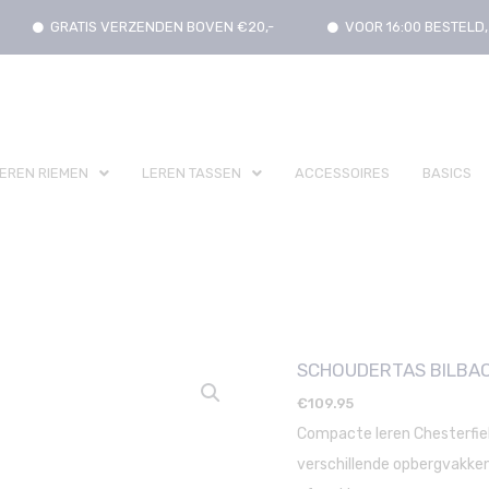
GRATIS VERZENDEN BOVEN €20,-
VOOR 16:00 BESTEL
EREN RIEMEN
LEREN TASSEN
ACCESSOIRES
BASICS
SCHOUDERTAS BILBAO
€
109.95
Compacte leren Chesterfie
verschillende opbergvakk