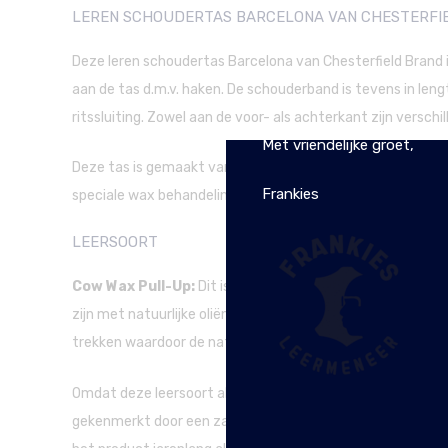
LEREN SCHOUDERTAS BARCELONA VAN CHESTERFI
Deze leren schoudertas Barcelona van Chesterfield Brand 
aan de tas d.m.v. haken. De schouderband is tevens in le
De webwinkel is tijdelijk g
ritssluiting. Zowel aan de voor- als achterkant zijn versch
Met vriendelijke groet,
Deze tas is gemaakt van wax pull-up leer. Wax pull-up lee
Frankies
speciale wax behandeling die de tas heeft ondergaan. Zo bli
LEERSOORT
Cow Wax Pull-Up:
Dit is de meest gebruikte leersoort va
zijn met natuurlijke oliën en wassen in plaats van verf en 
trekken waardoor de natuurlijke vintagelook ontstaat.
Omdat deze leersoort alleen met was wordt bewerkt en niet
gekenmerkt door een zachte en soepelere structuur. Eventu