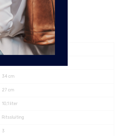
Ja
11 cm
34 cm
27 cm
10,1 liter
Ritssluiting
3