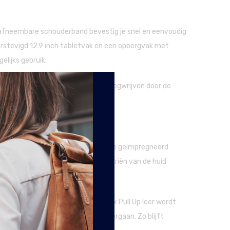
e afneembare schouderband bevestig je snel en eenvoudig
erstevigd 12.9 inch tabletvak en een opbergvak met
elijks gebruik.
 gebruikssporen kun je makkelijk wegwrijven door de
leurd met aniline kleurstoffen, welke geïmpregneerd
e huid blijven liggen, maar in de poriën van de huid
t het zijn kwaliteit en kleur. Wax Pull Up leer wordt
behandeling die de tas heeft ondergaan. Zo blijft