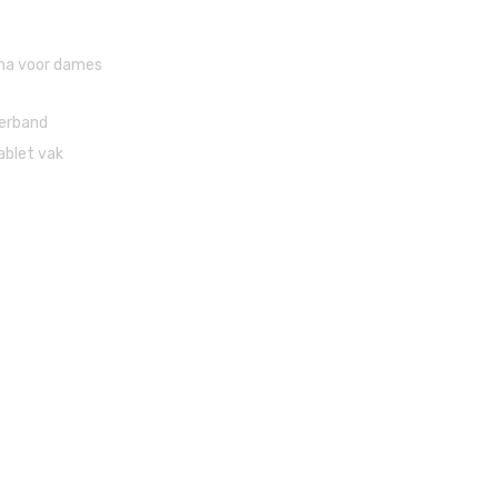
ona voor dames
erband
ablet vak