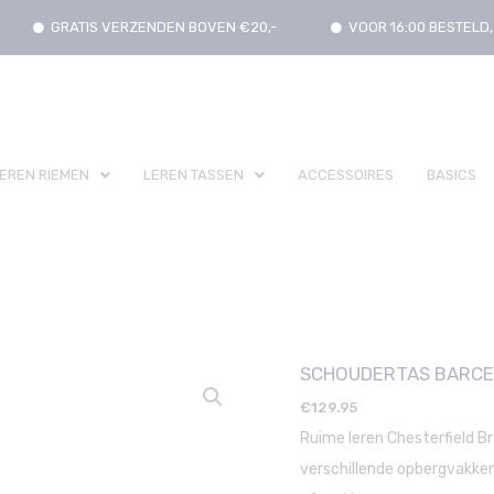
GRATIS VERZENDEN BOVEN €20,-
VOOR 16:00 BESTEL
EREN RIEMEN
LEREN TASSEN
ACCESSOIRES
BASICS
SCHOUDERTAS BARCE
€
129.95
Ruime leren Chesterfield B
verschillende opbergvakk