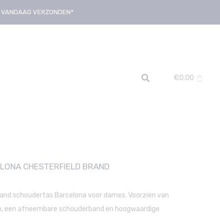
D, VANDAAG VERZONDEN*
€
0.00
LONA CHESTERFIELD BRAND
rand schoudertas Barcelona voor dames. Voorzien van
en, een afneembare schouderband en hoogwaardige