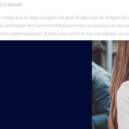
ELD BRAND
is mede door de lange hengsels ook goed te gebruiken als shopper. D
ngte verstelbaar. Het ruimte hoofdcompartiment is voorzien van een v
esloten wegens vakantie!
illende vakken geplaatst. Kortom, een perfecte tas voor zakelijk- en dag
r wordt gekenmerkt door een zachte en soepelere structuur. Eventuele
jft jouw tas jarenlang als nieuw.
n The Chesterfield Brand. Na het persen wordt het leer handmatig gek
pigmenten. Deze zachte afwerking zorgt ervoor dat de stoffen niet op d
 met kleur wordt gespoten, is het een erg duurzaam product en behoud
ele gebruikssporen kun je makkelijk wegwrijven door de speciale wax 