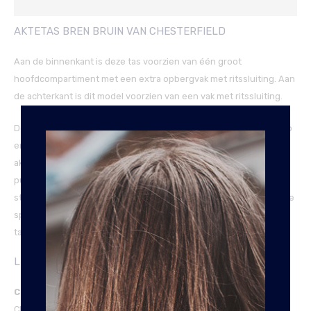
Reviews (0)
AKTETAS BREN BRUIN VAN CHESTERFIELD
Aan de binnenkant is deze tas voorzien van één groot
hoofdcompartiment met een extra opbergvak met ritssluiting. Aan
de achterkant is dit model voorzien van een vak met ritssluiting.
Deze aktetas biedt ruimte aan A4 documenten, een 12 inch laptop
en 10 inch tablet. Kortom, de perfecte tas voor zakelijk gebruik. De
aktetas Bren is gemaakt van hoogwaardig Wax Pull-up leer. Wax
pull-up leer wordt gekenmerkt door een zachte en soepelere
structuur. Eventuele gebruikssporen wrijf je makkelijk weg door de
speciale wax behandeling die de tas heeft ondergaan. Zo blijft je
tas jarenlang als nieuw.
LEERSOORT
Cow Wax Pull-Up:
Dit is de meest gebruikte leersoort van The
Chesterfield Brand. Na het persen wordt het leer handmatig