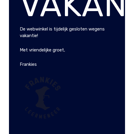
VAKANT
COGNAC SCHOUDERTAS
LAPTOPTAS DYLAN
MIA CHESTERFIELD
CHESTERFIELD BRAND
€
99.99
€
229.95
De webwinkel is tijdelijk gesloten wegens
vakantie!
Met vriendelijke groet,
Frankies
LAPTOPTAS RICHARD
CHESTERFIELD BRAND
€
159.95