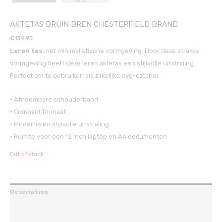
AKTETAS BRUIN BREN CHESTERFIELD BRAND
€
139.95
Leren tas
met minimalistische vormgeving. Door deze strakke
vormgeving heeft deze leren aktetas een stijlvolle uitstraling.
Perfect om te gebruiken als zakelijke eye-catcher.
• Afneembare schouderband
• Compact formaat
• Moderne en stijlvolle uitstraling
• Ruimte voor een 12 inch laptop en A4 documenten
Out of stock
Description
Additional information