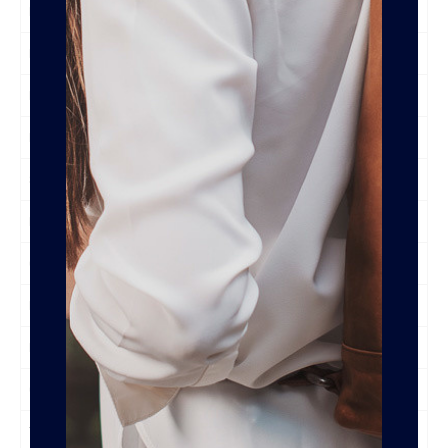
Breedte
5 cm
Lengte
34 cm
Hoogte
24 cm
Inhoud
4,1 liter
Sluiting Hoofdvak
Overslag Druksluiting
Ritsvakken Voorzijde
Nee
Overige Voorvakken
Nee
Ritsvakken
1
Ritsvak Achterzijde
Ja
Organizer
Nee
Trolleyband
Nee