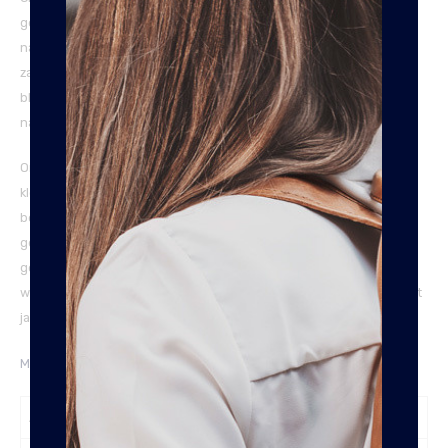
gekleurd met aniline kleurstoffen, welke geïmpregneerd zijn met
natuurlijke oliën en wassen in plaats van verf en pigmenten. Deze
zachte afwerking zorgt ervoor dat de stoffen niet op de huid
blijven liggen, maar in de poriën van de huid trekken waardoor de
natuurlijke vintagelook ontstaat.
Omdat deze leersoort alleen met was wordt bewerkt en niet met
kleur wordt gespoten, is het een erg duurzaam product en
behoudt het zijn kwaliteit en kleur. Wax Pull Up leer wordt
gekenmerkt door een zachte en soepelere structuur. Eventuele
gebruikssporen kun je makkelijk wegwrijven door de speciale
wax behandeling die de tas heeft ondergaan. Zo blijft het product
jarenlang als nieuw.
Meer uitleg over onze leersoorten vindt je hier.
Afneembare Schouderband
Ja