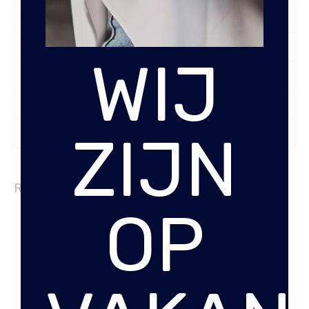
Laptopvak
Nee
Tabletvak
Nee
WIJ
Smartphonevak
Ja
Soort Leer
Wax Pull-up
ZIJN
Kleur
Zwart
RELATED PRODUCTS
OP