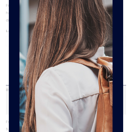
Frankies Leermeneer Basic riem van 4cm die altijd past. Simpel,
handig en goedkoop. Te verkrijgen in 2 breedtes, 2 kleuren en
diverse lengtes.
Lengte
ADD TO CART
Description
Additional information
Reviews (0)
Frankies Leermeneer Basic line is speciaal voor de noodzakelijke
functies van een riem, makkelijk goedkoop en gewoon goed. De