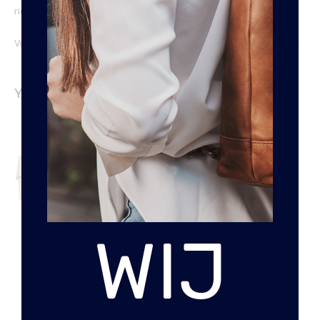
riem hebben we in 2cm en 4cm.
Voor de juiste maat, raadpleeg onze op maat maak pagina:
klik hier
YOU MAY ALSO LIKE…
WIJ
BASIC WIT 4CM
€
16.95