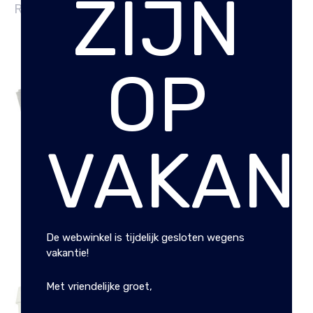
ZIJN
RELATED PRODUCTS
OP
VAKANT
BASIC ZWART 3CM
LEREN DAMES RIEM
SNAKE WIT
€
12.95
€
14.95
De webwinkel is tijdelijk gesloten wegens
vakantie!
Met vriendelijke groet,