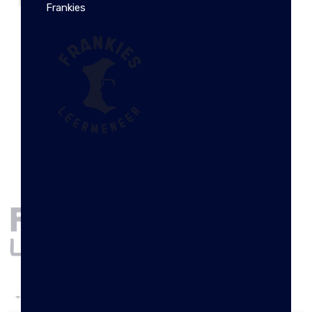
Frankies
BASIC WIT 3CM
€
12.95
KLANTENSERVICE