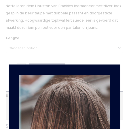
Nette leren riem Houston van Frankies leermeneer met zilver-look
gesp in de kleur taupe met dubbele passant en doorgestikte
afwerking. Hoogwaardige topkwaliteit suède leer is gevoerd dat
maakt deze riem perfect voor een pantalon en jeans.
Lengte
ADD TO CART
Description
Additional information
Reviews (0)
SUEDE LEREN RIEM HOUSTON