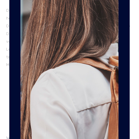
De Houston riem van Frankies is gemaakt van 100% suède leer en
heeft een hoge kwaliteit.
De riem heeft een breedte van 3,5 cm en een nette zilveren gesp.
Dankzij de opvulling van gevoerd leer, heeft de riem een bolling
voor een luxe uitstraling.
Leverbaar in 6 kleuren: zwart, donkerbruin, middenbruin, cognac,
taupe en donkerblauw
Maak jouw pantalon af met deze nette riem.
100% Topkwaliteit runderleder.
Merk: Frankies leermeneer.
Kleur: zwart, donkerbruin, middenbruin, cognac, taupe, en
donkerblauw.
Breedte van de riem: 3,5 cm.
Nette gesp, uiteraard nikkelvrij.
Leverbaar van 95 tot en met maat 120cm taille breedte.
WAT IS MIJN RIEMMAAT?