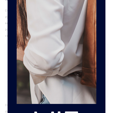
Omdat we bij Frankies weten dat de juiste maat bepalen lastig kan
zijn hebben we een schema opgesteld met de maten voor dames
en heren riemen. Met behulp van het onderstaand schema zou je
zo je perfecte riem en maat kunnen vinden. Bijna alle riemen zijn
verkrijgbaar in onderstaande maten.
BROEKMAAT
OMTREK IN CM
RIEMMAAT
29-30 S
87- 92
85 cm
30-32 M
92 – 102
95 cm
32-34 L
102 – 112
105 cm
34-36 XL
112 – 122
115 cm
Ook hebben we extra lange riemen die gaat tot wel 125cm. Kijk bij
de gewenste riem welke verschillende maten we hebben.