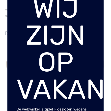
WIJ
Voor meer informatie over op maat maken en hoe je het beste je
riemmaat kan opmeten:
klik hier
ZIJN
RELATED PRODUCTS
OP
VAKANT
BOSTON LEREN RIEM
BOSTON LEREN RIEM
MIDDENBRUIN
DONKERBRUIN
€
29.95
€
29.95
De webwinkel is tijdelijk gesloten wegens