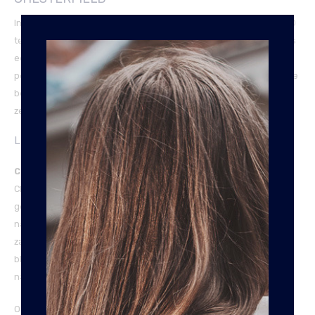
In deze portemonnee wordt gebruik gemaakt van een unieke RFID
techniek. Waar je normaliter gewend bent dat RFID portemonnees
een harde metalen case hebben, vind je dat niet terug in onze
portemonnees. In de voering van ons leer zit een speciale laag die
beschermd tegen diefstal met contactloos betalen. Zo ben je er
zeker van dat jouw geld en pasjes altijd veilig zijn.
LEERSOORT
Cow Wax Pull-Up:
Dit is de meest gebruikte leersoort van The
Chesterfield Brand. Na het persen wordt het leer handmatig
gekleurd met aniline kleurstoffen, welke geïmpregneerd zijn met
natuurlijke oliën en wassen in plaats van verf en pigmenten. Deze
zachte afwerking zorgt ervoor dat de stoffen niet op de huid
blijven liggen, maar in de poriën van de huid trekken waardoor de
natuurlijke vintagelook ontstaat.
Omdat deze leersoort alleen met was wordt bewerkt en niet met