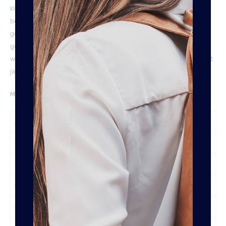
kleur wordt gespoten, is het een erg duurzaam product en
behoudt het zijn kwaliteit en kleur. Wax Pull Up leer wordt
gekenmerkt door een zachte en soepelere structuur. Eventuele
gebruikssporen kun je makkelijk wegwrijven door de speciale
wax behandeling die de tas heeft ondergaan. Zo blijft het product
jarenlang als nieuw.
Meer uitleg over onze leersoorten vindt je hier.
Aantal Pasjes
5
RFID Safe
Ja
Lengte
9 cm
Breedte
2 cm
Hoogte
10,5 cm