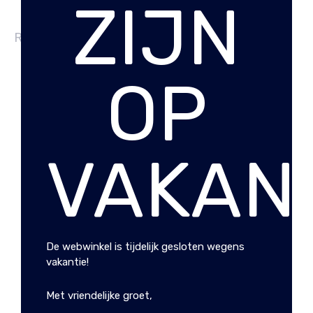
ZIJN
RELATED PRODUCTS
OP
VAKANT
LEREN PORTEMONNEE
LEREN HEREN
ZWART ANDY
PORTEMONNEE STAAND
CHESTERFIELD
BRUSSEL
€
29.99
€
34.99
De webwinkel is tijdelijk gesloten wegens
vakantie!
Met vriendelijke groet,