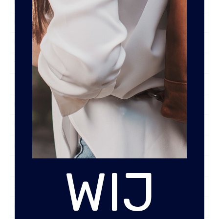
Ritsvakken Voorzijde
Nee
Ritsvak Achterzijde
Nee
Ritsvakken binnenkant
Nee
Vak met transparant venster
1
Smartphonevak
Nee
Briefgeld vak
2
Muntgeld vak
Ja
Briefgeld Clip
Nee
WIJ
Sluiting
Ritssluiting
Soort Leer
Wax Pull Up
Kleur
Zwart