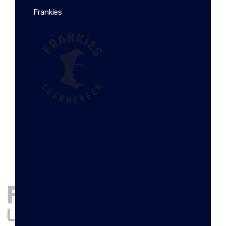
Frankies
LEREN PORTEMONNEE
COGNAC NINA
€
29.99