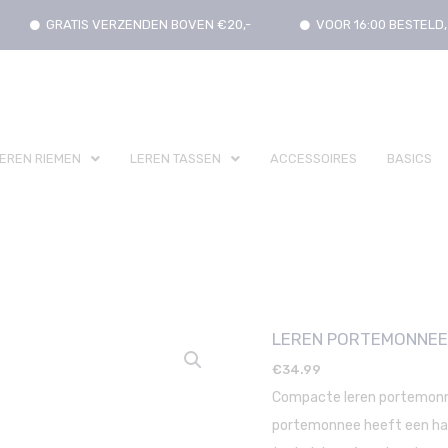
GRATIS VERZENDEN BOVEN €20,-
VOOR 16:00 BESTEL
EREN RIEMEN
LEREN TASSEN
ACCESSOIRES
BASICS
LEREN PORTEMONNEE
€
34.99
Compacte leren portemonnee
portemonnee heeft een han