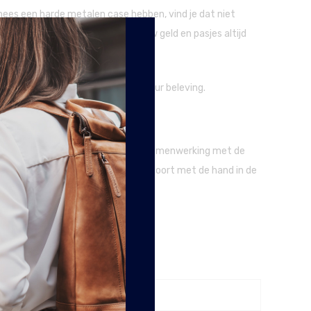
ees een harde metalen case hebben, vind je dat niet
n. Zo ben je er zeker van dat jouw geld en pasjes altijd
portemonnee een mooie antique kleur beleving.
ar The Chesterfield Brand heeft in samenwerking met de
geheel mogelijk is, wordt deze leersoort met de hand in de
6