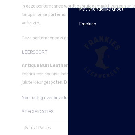
In deze portemonnee wordt gebruik gemaakt van een uniek
Met vriendelijke groet,
terug in onze portemonnees. In de voering van ons leer zit
veilig zijn.
Frankies
Deze portemonnee is gemaakt van antique buff leer. Kenmer
LEERSOORT
Antique Buff Leather:
Deze leersoort is gemaakt van Bu
fabriek een speciaal behandelproces ontwikkeld waardoor h
juiste kleur gespoten. Dit zorgt voor het zo genoemde ‘two
Meer uitleg over onze leersoorten vindt je hier.
SPECIFICATIES
Aantal Pasjes