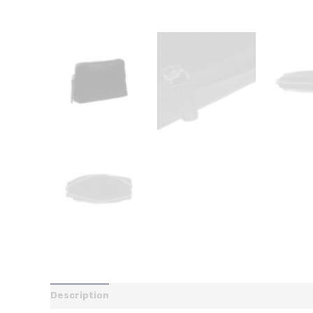
Description
Reviews (0)
De webwinkel is tijdelijk g