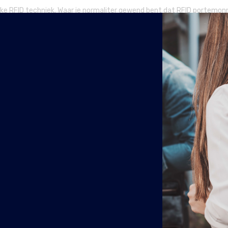
e RFID techniek. Waar je normaliter gewend bent dat RFID portemonn
 een speciale laag die beschermd tegen diefstal met contactloos betale
kend voor dit type leer is het two tone effect. Dit effect geeft de 
ffalo leer. Buffelhuid is over het algemeen een hardere leersoort, ma
et leer soepel blijft. Omdat met machinale spraying alleen een effen 
 tone’ effect.