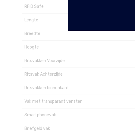
RFID Safe
Lengte
Breedte
Hoogte
Ritsvakken Voorzijde
Ritsvak Achterzijde
Ritsvakken binnenkant
Vak met transparant venster
Smartphonevak
Briefgeld vak