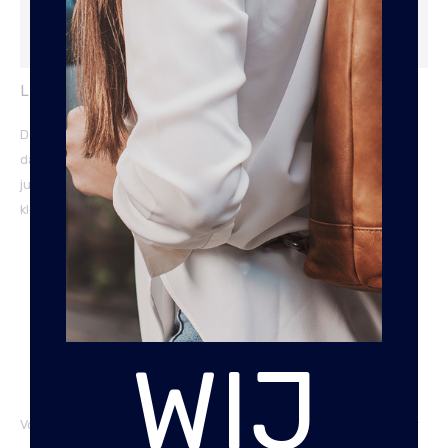
Additional information
Reviews (0)
LEREN DAMES RIEM SNAKE
Deze riem is 3cm breed en van zacht soepel kwaliteitsleer,
daardoor is de riem te dragen als mode accessoires over een
jurkje of in je jeans als riem. Snake is de verkrijgen in 2 tijdloze
kleuren en 3 verschillende maten.
100% Topkwaliteit runderleder.
Merk: Frankies leermeneer.
Kleur: zwart, wit.
Breedte van de riem: 3 cm.
WIJ
Old-Silver gesp, uiteraard nikkelvrij.
Leverbaar van 85 tot en met maat 105cm taille breedte.
Voor de juiste maat, raadpleeg onze op maat maak pagina:
klik hier