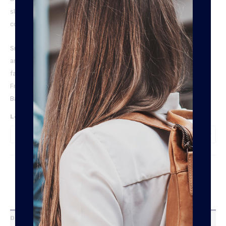
slangenpatroon is een super soepele leren riem. Maak je look
compleet met deze bestseller.
Snake valt onder de Basics van Frankies; Diverse must-have
artikelen van de beste kwaliteit tegen de beste prijs. Zoek je niks
fancy? De functie van een riem is al genoeg? Dan ben je bij
Frankies Leermeneer aan het goede adres.
Shop nu door onze
Basic line.
Lengte
ADD TO CART
Description