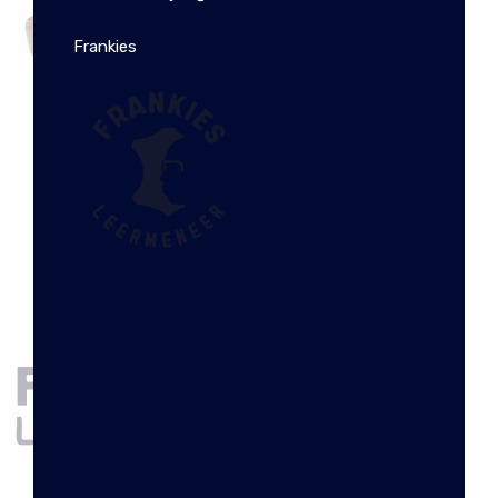
Frankies
BOSTON RIEM ROODBRUIN
€
29.95