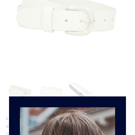
LEREN DAMES RIEM SNAKE WIT
€
14.95
De 30mm brede witte leren dames riem Snake met