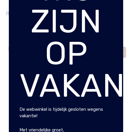
ZIJN
RELATED PRODUCTS
OP
VAKANT
SYDNEY RIEM COGNAC
SYDNEY RIEM
MIDDENBRUIN
€
17.95
€
17.95
De webwinkel is tijdelijk gesloten wegens
vakantie!
Met vriendelijke groet,